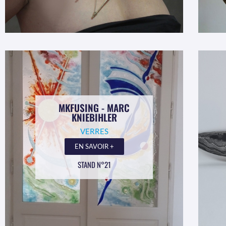
MKFUSING - MARC
KNIEBIHLER
VERRES
EN SAVOIR +
STAND N°21