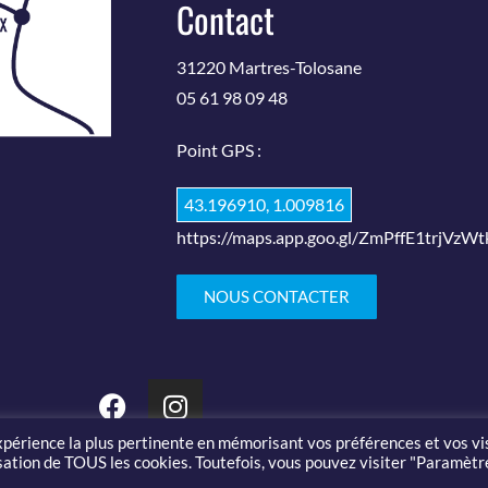
Contact
31220 Martres-Tolosane
05 61 98 09 48
Point GPS :
43.196910, 1.009816
https://maps.app.goo.gl/ZmPffE1trjVzWt
NOUS CONTACTER
expérience la plus pertinente en mémorisant vos préférences et vos vi
lisation de TOUS les cookies. Toutefois, vous pouvez visiter "Paramètr
020 Salon des arts et du feu |
Mentions légales