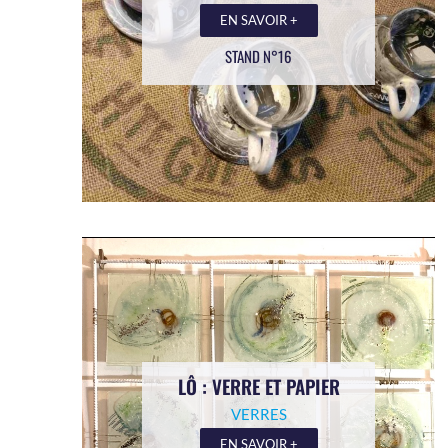
EN SAVOIR +
STAND N°16
LÔ : VERRE ET PAPIER
VERRES
EN SAVOIR +