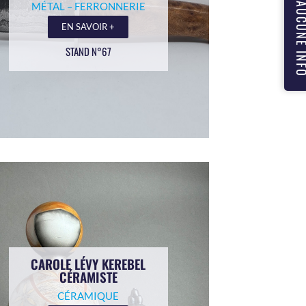
NE MANQUEZ AUCUN
MÉTAL – FERRONNERIE
EN SAVOIR +
STAND N°67
CAROLE LÉVY KEREBEL
CÉRAMISTE
CÉRAMIQUE