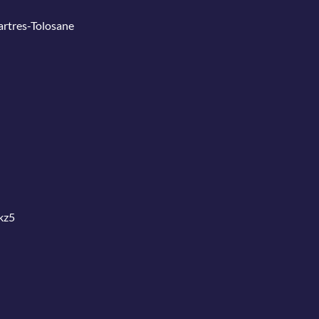
Martres-Tolosane
kz5