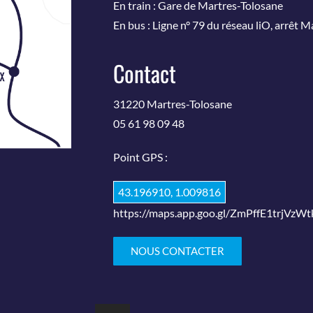
En train : Gare de Martres-Tolosane
En bus : Ligne n° 79 du réseau liO, arrêt 
Contact
31220 Martres-Tolosane
05 61 98 09 48
Point GPS :
43.196910, 1.009816
https://maps.app.goo.gl/ZmPffE1trjVzWt
NOUS CONTACTER