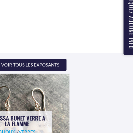
NE MANQUEZ AUCUN
VOIR TOUS LES EXPOSANTS
SSA BUNET VERRE A
LA FLAMME
BIJOUX
, /
VERRES