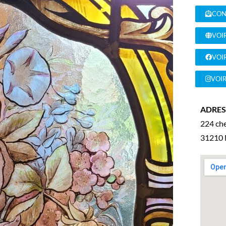
CON
VOIR
VOI
VOI
ADRESS
224 ch
31210