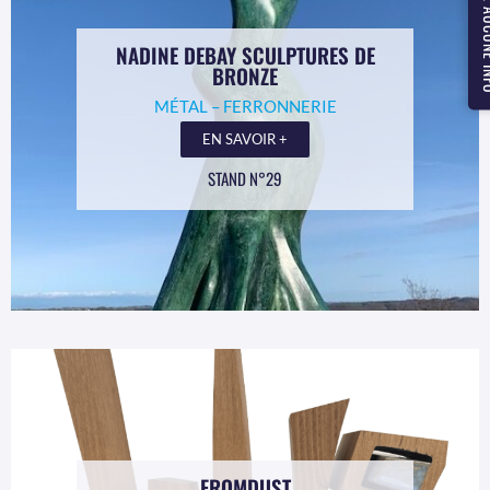
NE MANQUEZ
NADINE DEBAY SCULPTURES DE
BRONZE
MÉTAL – FERRONNERIE
EN SAVOIR +
STAND N°29
FROMDUST