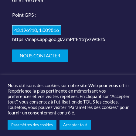
05 61 98 09 48
Point GPS :
43.196910, 1.009816
https://maps.app.goo.gl/ZmPffE1trjVzWtkz5
NOUS CONTACTER
Nous utilisons des cookies sur notre site Web pour vous offrir
l'expérience la plus pertinente en mémorisant vos
préférences et vos visites répétées. En cliquant sur "Accepter
tout", vous consentez à l'utilisation de TOUS les cookies.
© 2019-2020 Salon des arts et du feu |
Mentions légales
Toutefois, vous pouvez visiter "Paramètres des cookies" pour
fournir un consentement contrôlé.
Paramètres des cookies
Accepter tout