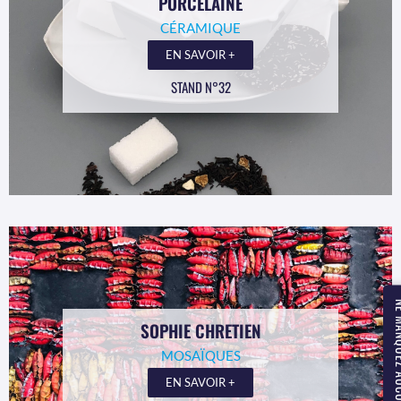
PORCELAINE
CÉRAMIQUE
EN SAVOIR +
STAND N°32
NE MANQUEZ
SOPHIE CHRETIEN
MOSAÏQUES
EN SAVOIR +