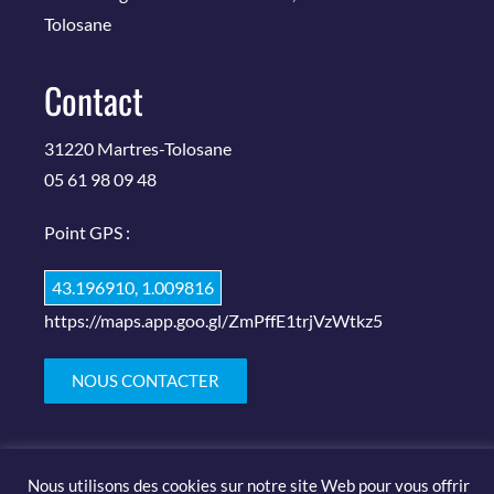
Tolosane
Contact
31220 Martres-Tolosane
05 61 98 09 48
Point GPS :
43.196910, 1.009816
https://maps.app.goo.gl/ZmPffE1trjVzWtkz5
NOUS CONTACTER
Nous utilisons des cookies sur notre site Web pour vous offrir