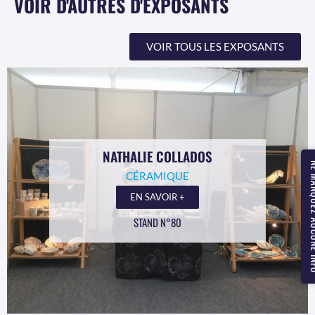
VOIR D'AUTRES D'EXPOSANTS
VOIR TOUS LES EXPOSANTS
NATHALIE COLLADOS
NE MANQUEZ
CÉRAMIQUE
EN SAVOIR +
STAND N°80