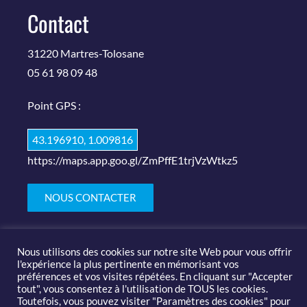
Contact
31220 Martres-Tolosane
05 61 98 09 48
Point GPS :
43.196910, 1.009816
https://maps.app.goo.gl/ZmPffE1trjVzWtkz5
NOUS CONTACTER
Nous utilisons des cookies sur notre site Web pour vous offrir
l'expérience la plus pertinente en mémorisant vos
préférences et vos visites répétées. En cliquant sur "Accepter
tout", vous consentez à l'utilisation de TOUS les cookies.
Toutefois, vous pouvez visiter "Paramètres des cookies" pour
© 2019-2020 Salon des arts et du feu |
Mentions légales