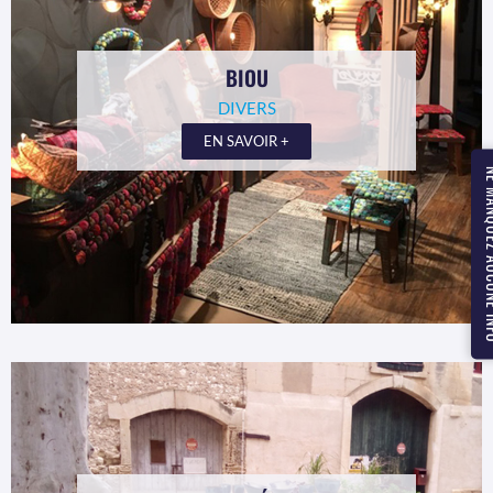
BIOU
DIVERS
EN SAVOIR +
NE MANQUEZ