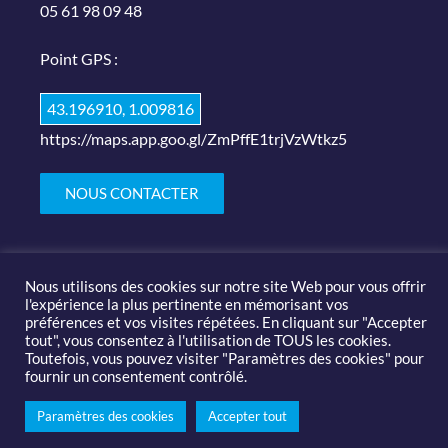
05 61 98 09 48
Point GPS :
43.196910, 1.009816
https://maps.app.goo.gl/ZmPffE1trjVzWtkz5
NOUS CONTACTER
Nous utilisons des cookies sur notre site Web pour vous offrir
l'expérience la plus pertinente en mémorisant vos
préférences et vos visites répétées. En cliquant sur "Accepter
tout", vous consentez à l'utilisation de TOUS les cookies.
© 2019-2020 Salon des arts et du feu |
Mentions légales
Toutefois, vous pouvez visiter "Paramètres des cookies" pour
fournir un consentement contrôlé.
Paramètres des cookies
Accepter tout