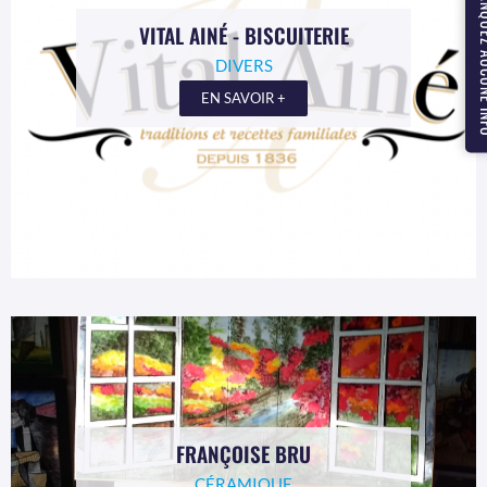
NE MANQUEZ
VITAL AINÉ - BISCUITERIE
DIVERS
EN SAVOIR +
FRANÇOISE BRU
CÉRAMIQUE