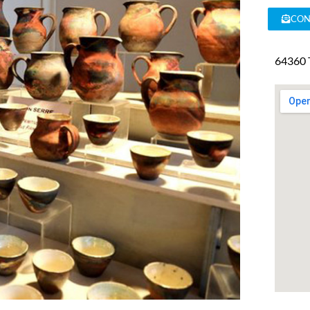
CON
64360