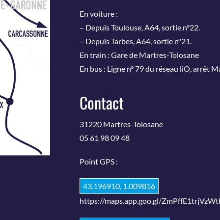
En voiture :
– Depuis Toulouse, A64, sortie n°22.
– Depuis Tarbes, A64, sortie n°21.
En train : Gare de Martres-Tolosane
En bus : Ligne n° 79 du réseau liO, arrêt 
Contact
31220 Martres-Tolosane
05 61 98 09 48
Point GPS :
43.196910, 1.009816
https://maps.app.goo.gl/ZmPffE1trjVzWt