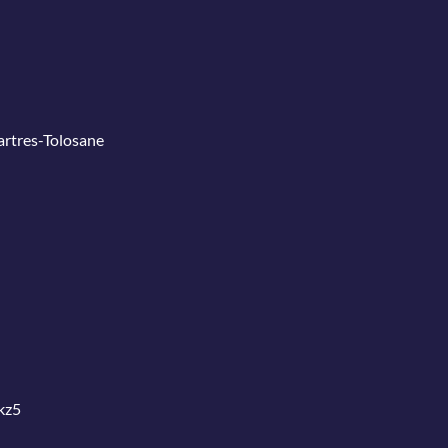
Martres-Tolosane
kz5