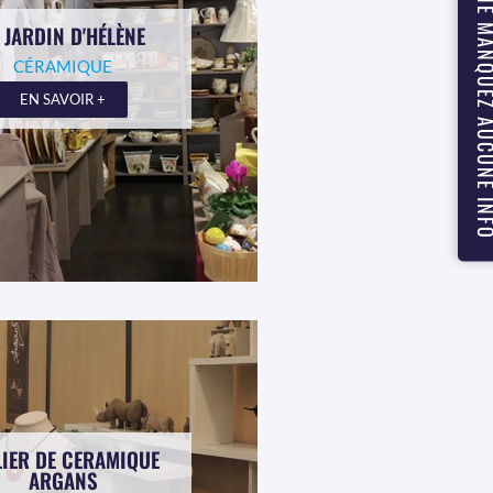
NE MANQUEZ AUCUN
 JARDIN D'HÉLÈNE
CÉRAMIQUE
EN SAVOIR +
LIER DE CERAMIQUE
ARGANS