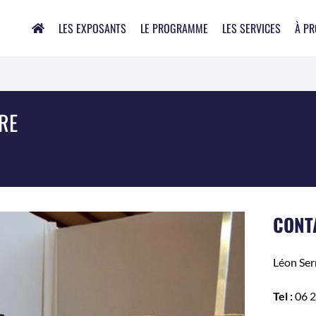
LES EXPOSANTS
LE PROGRAMME
LES SERVICES
À P
RE
CONT
Léon
Ser
Tel :
06 2