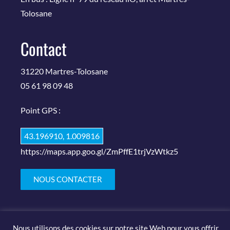
Tolosane
Contact
31220 Martres-Tolosane
05 61 98 09 48
Point GPS :
43.196910, 1.009816
https://maps.app.goo.gl/ZmPffE1trjVzWtkz5
NOUS CONTACTER
Nous utilisons des cookies sur notre site Web pour vous offrir