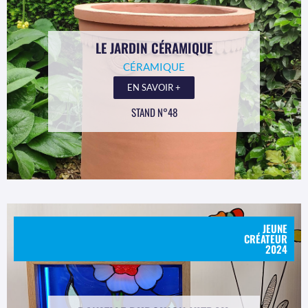
LE JARDIN CÉRAMIQUE
CÉRAMIQUE
EN SAVOIR +
STAND N°48
JEUNE
CRÉATEUR
2024