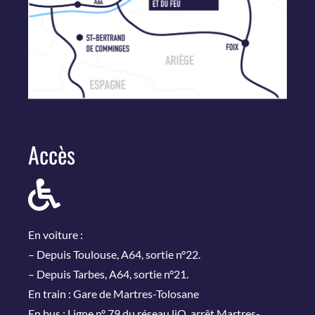
Accès
En voiture :
– Depuis Toulouse, A64, sortie n°22.
– Depuis Tarbes, A64, sortie n°21.
En train : Gare de Martres-Tolosane
En bus : Ligne n° 79 du réseau liO, arrêt Martres-