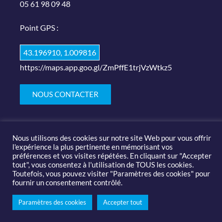
05 61 98 09 48
Point GPS :
43.196910, 1.009816
https://maps.app.goo.gl/ZmPffE1trjVzWtkz5
NOUS CONTACTER
Nous utilisons des cookies sur notre site Web pour vous offrir
l'expérience la plus pertinente en mémorisant vos
préférences et vos visites répétées. En cliquant sur "Accepter
tout", vous consentez à l'utilisation de TOUS les cookies.
© 2019-2020 Salon des arts et du feu |
Mentions légales
Toutefois, vous pouvez visiter "Paramètres des cookies" pour
fournir un consentement contrôlé.
Paramètres des cookies
Accepter tout