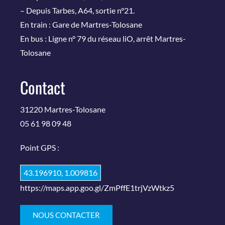
– Depuis Tarbes, A64, sortie n°21.
En train : Gare de Martres-Tolosane
En bus : Ligne n° 79 du réseau liO, arrêt Martres-
Tolosane
Contact
31220 Martres-Tolosane
05 61 98 09 48
Point GPS :
43.196910, 1.009816
https://maps.app.goo.gl/ZmPffE1trjVzWtkz5
NOUS CONTACTER