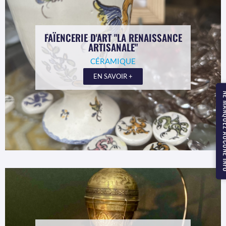
FAÏENCERIE D'ART "LA RENAISSANCE
ARTISANALE"
CÉRAMIQUE
EN SAVOIR +
NE MANQUEZ