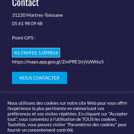
Contact
31220 Martres-Tolosane
05 61 98 09 48
Point GPS :
43.196910, 1.009816
https://maps.app.goo.gl/ZmPffE1trjVzWtkz5
NOUS CONTACTER
Nous utilisons des cookies sur notre site Web pour vous offrir
l'expérience la plus pertinente en mémorisant vos
préférences et vos visites répétées. En cliquant sur "Accepter
tout", vous consentez à l'utilisation de TOUS les cookies.
Toutefois, vous pouvez visiter "Paramètres des cookies" pour
© 2019-2020 Salon des arts et du feu |
Mentions légales
fournir un consentement contrôlé.