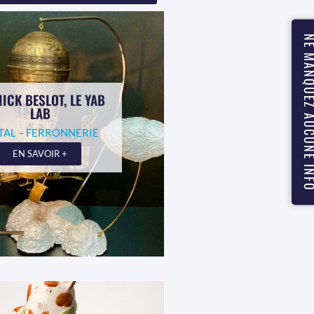
NE MANQUEZ AUCUN
ICK BESLOT, LE YAB
LAB
TAL – FERRONNERIE
EN SAVOIR +