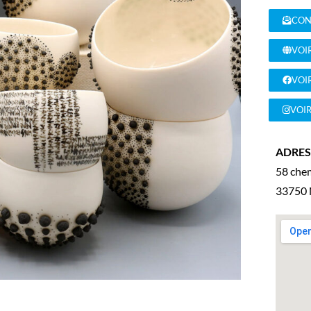
CON
VOIR
VOI
VOI
ADRESS
58 che
33750