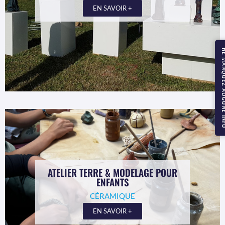
EN SAVOIR +
NE MANQUEZ
ATELIER TERRE & MODELAGE POUR
ENFANTS
CÉRAMIQUE
EN SAVOIR +